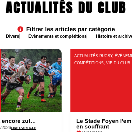
ACTUALITÉS DU CLUB
Filtrer les articles par catégorie
Divers
Évènements et compétitions
Histoire et archiv
ACTUALITÉS RUGBY
,
ÉVÈNEM
COMPÉTITIONS
,
VIE DU CLUB
t encore zut…
Le Stade Foyen l’em
en souffrant
2/2026
LIRE L'ARTICLE