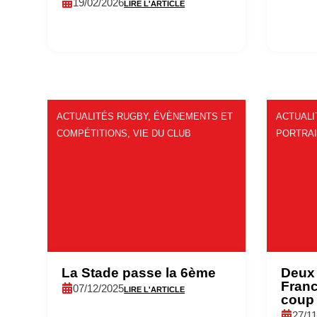
19/02/2026
LIRE L'ARTICLE
ACTUALITÉS RUGBY
,
ÉVÈNEMENTS ET
ACTUALI
COMPÉTITIONS
,
VIE DU CLUB
PORTRA
La Stade passe la 6ème
Deux
Franc
07/12/2025
LIRE L'ARTICLE
coup
27/1