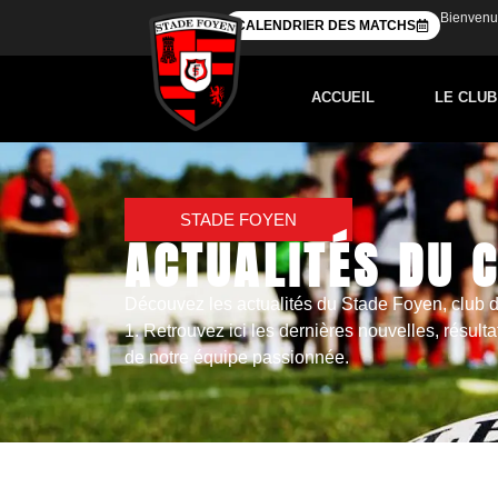
Bienvenue
CALENDRIER DES MATCHS
ACCUEIL
LE CLUB
STADE FOYEN
ACTUALITÉS DU 
Découvez les actualités du Stade Foyen, club 
1. Retrouvez ici les dernières nouvelles, résulta
de notre équipe passionnée.