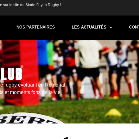
 sur le site du Stade Foyen Rugby !
NOS PARTENAIRES
LES ACTUALITÉS
CON
CLUB
de rugby évoluant en Régional
ts et moments forts de la vie