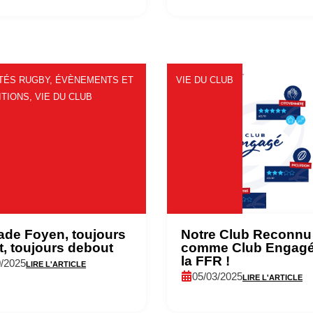
TÉS RUGBY
,
ÉVÈNEMENTS ET
VIE DU CLUB
ITIONS
,
VIE DU CLUB
ade Foyen, toujours
Notre Club Reconnu
t, toujours debout
comme Club Engagé
la FFR !
0/2025
LIRE L'ARTICLE
05/03/2025
LIRE L'ARTICLE