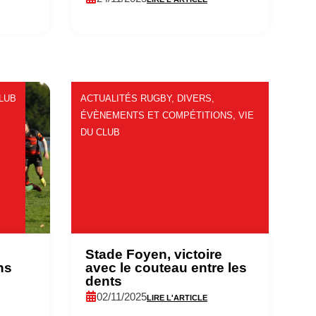
CLUB
ACTUALITÉS RUGBY
,
DIVERS
,
ÉVÈNEMENTS ET COMPÉTITIONS
,
VIE
DU CLUB
Stade Foyen, victoire
ns
avec le couteau entre les
dents
02/11/2025
LIRE L'ARTICLE