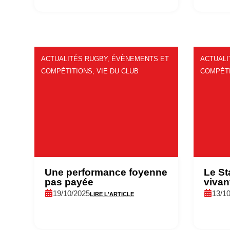
ACTUALITÉS RUGBY
,
ÉVÈNEMENTS ET
ACTUALI
COMPÉTITIONS
,
VIE DU CLUB
COMPÉT
Une performance foyenne
Le St
pas payée
vivan
19/10/2025
13/1
LIRE L'ARTICLE