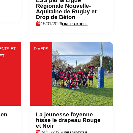
ESS par la Ligue
Régionale Nouvelle-
Aquitaine de Rugby et
Drop de Béton
15/01/2026
LIRE L'ARTICLE
ENTS ET
DIVERS
ET
ien
La jeunesse foyenne
hisse le drapeau Rouge
et Noir
24/11/2025
LIRE L'ARTICLE