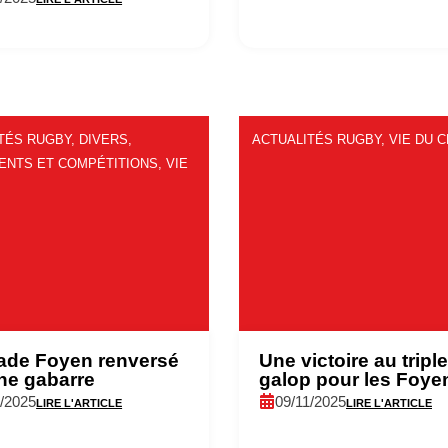
TÉS RUGBY
,
DIVERS
,
ACTUALITÉS RUGBY
,
VIE DU 
ENTS ET COMPÉTITIONS
,
VIE
ade Foyen renversé
Une victoire au triple
ne gabarre
galop pour les Foye
1/2025
09/11/2025
LIRE L'ARTICLE
LIRE L'ARTICLE