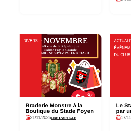
DIVERS
ACTUALI
ÉVÈNEM
DU CLUB
Braderie Monstre à la
Le St
Boutique du Stade Foyen
par u
21/11/2025
17/1
LIRE L'ARTICLE