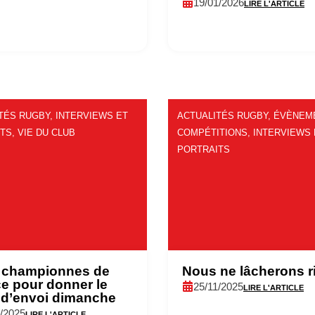
19/01/2026
LIRE L'ARTICLE
TÉS RUGBY
,
INTERVIEWS ET
ACTUALITÉS RUGBY
,
ÉVÈNEM
ITS
,
VIE DU CLUB
COMPÉTITIONS
,
INTERVIEWS 
PORTRAITS
 championnes de
Nous ne lâcherons r
e pour donner le
25/11/2025
LIRE L'ARTICLE
 d’envoi dimanche
1/2025
LIRE L'ARTICLE