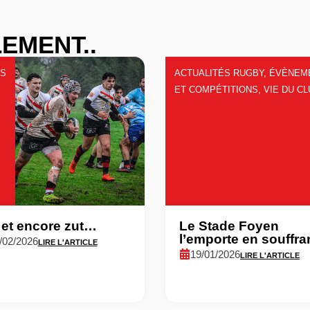
EMENT..
RS
ACTUALITÉS RUGBY
,
ÉVÈNEM
ET COMPÉTITIONS
,
VIE DU C
 et encore zut…
Le Stade Foyen
l’emporte en souffra
/02/2026
LIRE L'ARTICLE
19/01/2026
LIRE L'ARTICLE