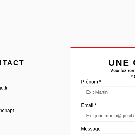
UNE 
NTACT
Veuillez rem
*
Prénom *
e.fr
Email *
onchapt
Message