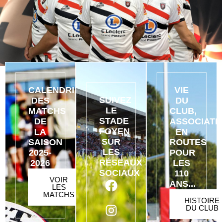
CALENDRIER
VIE
SUIVEZ
DES
DU
LE
MATCHS
CLUB,
STADE
DE
ASSOCIATI
FOYEN
LA
EN
SUR
SAISON
ROUTES
LES
2025-
POUR
RÉSEAUX
2026
LES
SOCIAUX
110
VOIR
ANS...
LES
MATCHS
HISTOIRE
DU CLUB