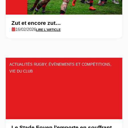
Zut et encore zut…
16/02/2026
LIRE L'ARTICLE
ACTUALITÉS RUGBY
,
ÉVÈNEMENTS ET COMPÉTITIONS
,
VIE DU CLUB
Le Stade Foyen l’emporte en souffrant