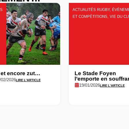
RS
ACTUALITÉS RUGBY
,
ÉVÈNEM
ET COMPÉTITIONS
,
VIE DU C
 et encore zut…
Le Stade Foyen
l’emporte en souffra
/02/2026
LIRE L'ARTICLE
19/01/2026
LIRE L'ARTICLE