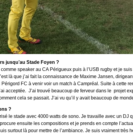
urs jusqu’au Stade Foyen ?
s comme speaker au CA Périgueux puis à l’USB rugby et je suis 
est là que j’ai fait la connaissance de Maxime Jansen, dirigeant
c Périgord FC à venir voir un match à Campréal. Suite à cette ren
j’ai acceptée. J’ai trouvé beaucoup de ferveur dans le projet ex
mment cela se passait. J’ai vu qu’il y avait beaucoup de monde.
ons ?
risé le stade avec 4000 watts de sono. Je travaille avec un DJ q
 procure ensuite les compositions et je prends en compte l’actual
uis surtout là pour mettre de l’ambiance. Je suis vraiment très h