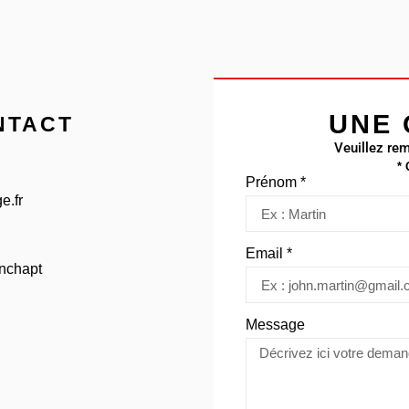
UNE 
NTACT
Veuillez rem
*
Prénom *
e.fr
Email *
onchapt
Message