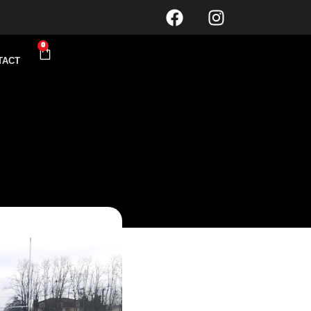
0
TACT